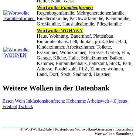
Helfer, Nähe, Geist
Wortwolke
Familienformen
Regenbogenfamilie, Mehrgenerationenfamilie,
Einelternfamilie, Patchworkfamilie, Kleinfamilie,
Großfamilie, Haushaltsfamilie, Pflegefamilie
Wortwolke
WOHNEN
Haus, Wohnung, Bauernhof, Plattenbau,
Einfamilienhaus, hell, dunkel, groß, klein, Bad,
Kinderzimmer, Arbeitszimmer, Toilette,
Esszimmer, Wohnzimmer, Terrasse, Garten, Flur,
Garage, Küche, Halle, Schlafzimmer, Balkon,
Kammer, Einfamilienhaus, Fahrstuhl, Stock, Park,
Adresse, Postleitzahl, PLZ, Zimmer, wohnen,
Land, Dorf, Stadt, Stadtrand, Haustier,
Weitere Wolken in der Datenbank
Essen
Wein
Inklusionskonferenz
Hebamme
Arbeitswelt 4.0
jesus
Freiheit
Tschick
© WortWolke24.de | Kostenloser Wortwolken-Generator / Kostenlose
Wortwolken-Sammlung