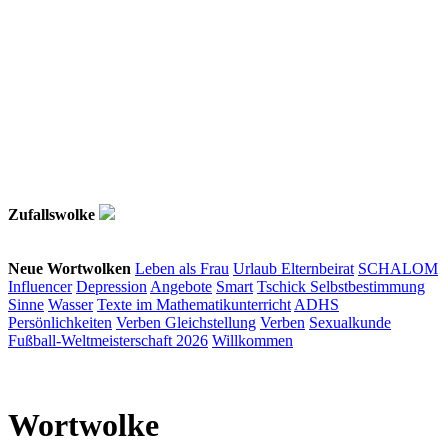
Zufallswolke
Neue Wortwolken
Leben als Frau
Urlaub
Elternbeirat
SCHALOM
Influencer
Depression
Angebote
Smart
Tschick
Selbstbestimmung
Sinne
Wasser
Texte im Mathematikunterricht
ADHS
Persönlichkeiten
Verben
Gleichstellung
Verben
Sexualkunde
Fußball-Weltmeisterschaft 2026
Willkommen
Wortwolke