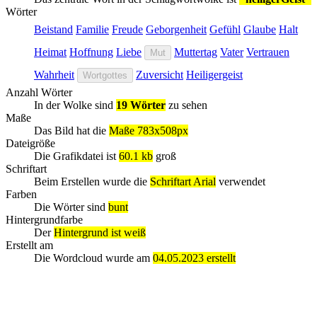
Wörter
Beistand
Familie
Freude
Geborgenheit
Gefühl
Glaube
Halt
Heimat
Hoffnung
Liebe
Muttertag
Vater
Vertrauen
Mut
Wahrheit
Zuversicht
Heiligergeist
Wortgottes
Anzahl Wörter
In der Wolke sind
19 Wörter
zu sehen
Maße
Das Bild hat die
Maße 783x508px
Dateigröße
Die Grafikdatei ist
60.1 kb
groß
Schriftart
Beim Erstellen wurde die
Schriftart Arial
verwendet
Farben
Die Wörter sind
bunt
Hintergrundfarbe
Der
Hintergrund ist weiß
Erstellt am
Die Wordcloud wurde am
04.05.2023 erstellt