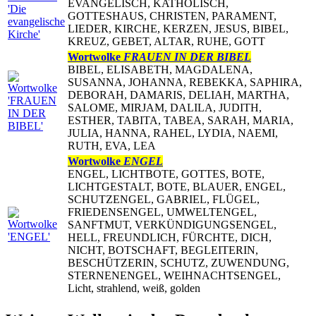
EVANGELISCH, KATHOLISCH,
GOTTESHAUS, CHRISTEN, PARAMENT,
LIEDER, KIRCHE, KERZEN, JESUS, BIBEL,
KREUZ, GEBET, ALTAR, RUHE, GOTT
Wortwolke
FRAUEN IN DER BIBEL
BIBEL, ELISABETH, MAGDALENA,
SUSANNA, JOHANNA, REBEKKA, SAPHIRA,
DEBORAH, DAMARIS, DELIAH, MARTHA,
SALOME, MIRJAM, DALILA, JUDITH,
ESTHER, TABITA, TABEA, SARAH, MARIA,
JULIA, HANNA, RAHEL, LYDIA, NAEMI,
RUTH, EVA, LEA
Wortwolke
ENGEL
ENGEL, LICHTBOTE, GOTTES, BOTE,
LICHTGESTALT, BOTE, BLAUER, ENGEL,
SCHUTZENGEL, GABRIEL, FLÜGEL,
FRIEDENSENGEL, UMWELTENGEL,
SANFTMUT, VERKÜNDIGUNGSENGEL,
HELL, FREUNDLICH, FÜRCHTE, DICH,
NICHT, BOTSCHAFT, BEGLEITERIN,
BESCHÜTZERIN, SCHUTZ, ZUWENDUNG,
STERNENENGEL, WEIHNACHTSENGEL,
Licht, strahlend, weiß, golden