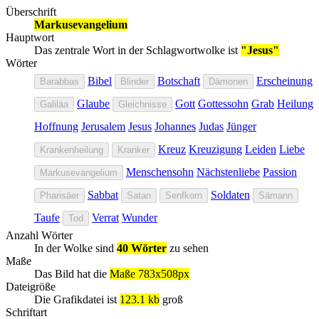
Überschrift
Markusevangelium
Hauptwort
Das zentrale Wort in der Schlagwortwolke ist
"Jesus"
Wörter
Bibel
Botschaft
Erscheinung
Barabbas
Blinder
Dämonen
Glaube
Gott
Gottessohn
Grab
Heilung
Galiläa
Gleichnisse
Hoffnung
Jerusalem
Jesus
Johannes
Judas
Jünger
Kreuz
Kreuzigung
Leiden
Liebe
Krankenheilung
Kranker
Menschensohn
Nächstenliebe
Passion
Markusevangelium
Sabbat
Soldaten
Pharisäer
Satan
Senfkorn
Sämann
Taufe
Verrat
Wunder
Tod
Anzahl Wörter
In der Wolke sind
40 Wörter
zu sehen
Maße
Das Bild hat die
Maße 783x508px
Dateigröße
Die Grafikdatei ist
123.1 kb
groß
Schriftart