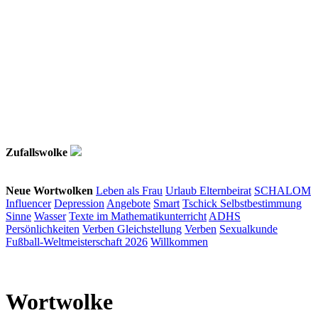
Zufallswolke
Neue Wortwolken
Leben als Frau
Urlaub
Elternbeirat
SCHALOM
Influencer
Depression
Angebote
Smart
Tschick
Selbstbestimmung
Sinne
Wasser
Texte im Mathematikunterricht
ADHS
Persönlichkeiten
Verben
Gleichstellung
Verben
Sexualkunde
Fußball-Weltmeisterschaft 2026
Willkommen
Wortwolke