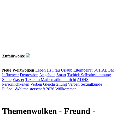
Zufallswolke
Neue Wortwolken
Leben als Frau
Urlaub
Elternbeirat
SCHALOM
Influencer
Depression
Angebote
Smart
Tschick
Selbstbestimmung
Sinne
Wasser
Texte im Mathematikunterricht
ADHS
Persönlichkeiten
Verben
Gleichstellung
Verben
Sexualkunde
Fußball-Weltmeisterschaft 2026
Willkommen
Themenwolken
- Freund -