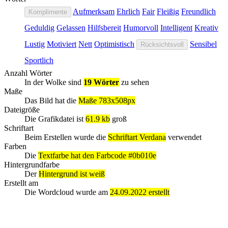
Aufmerksam
Ehrlich
Fair
Fleißig
Freundlich
Komplimente
Geduldig
Gelassen
Hilfsbereit
Humorvoll
Intelligent
Kreativ
Lustig
Motiviert
Nett
Optimistisch
Sensibel
Rücksichtsvoll
Sportlich
Anzahl Wörter
In der Wolke sind
19 Wörter
zu sehen
Maße
Das Bild hat die
Maße 783x508px
Dateigröße
Die Grafikdatei ist
61.9 kb
groß
Schriftart
Beim Erstellen wurde die
Schriftart Verdana
verwendet
Farben
Die
Textfarbe hat den Farbcode #0b010e
Hintergrundfarbe
Der
Hintergrund ist weiß
Erstellt am
Die Wordcloud wurde am
24.09.2022 erstellt