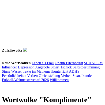
Zufallswolke
Neue Wortwolken
Leben als Frau
Urlaub
Elternbeirat
SCHALOM
Influencer
Depression
Angebote
Smart
Tschick
Selbstbestimmung
Sinne
Wasser
Texte im Mathematikunterricht
ADHS
Persönlichkeiten
Verben
Gleichstellung
Verben
Sexualkunde
Fußball-Weltmeisterschaft 2026
Willkommen
Wortwolke "Komplimente"