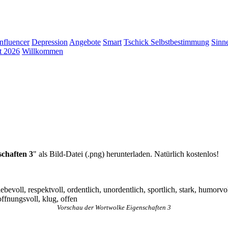
Influencer
Depression
Angebote
Smart
Tschick
Selbstbestimmung
Sinn
t 2026
Willkommen
schaften 3
" als Bild-Datei (.png) herunterladen. Natürlich kostenlos!
 liebevoll, respektvoll, ordentlich, unordentlich, sportlich, stark, humorvoll,
offnungsvoll, klug, offen
Vorschau der Wortwolke Eigenschaften 3