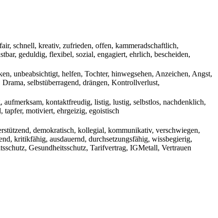
fair, schnell, kreativ, zufrieden, offen, kammeradschaftlich,
stbar, geduldig, flexibel, sozial, engagiert, ehrlich, bescheiden,
en, unbeabsichtigt, helfen, Tochter, hinwegsehen, Anzeichen, Angst,
 Drama, selbstüberragend, drängen, Kontrollverlust,
g, aufmerksam, kontaktfreudig, listig, lustig, selbstlos, nachdenklich,
tapfer, motiviert, ehrgeizig, egoistisch
nterstützend, demokratisch, kollegial, kommunikativ, verschwiegen,
bauend, kritikfähig, ausdauernd, durchsetzungsfähig, wissbegierig,
tsschutz, Gesundheitsschutz, Tarifvertrag, IGMetall, Vertrauen