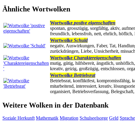
Ähnliche Wortwolken
Wortwolke
postive eigenschaften
spontan, grosszügig, sorgfältig, aktiv, aufmer
freundlich, lebensfroh, nett, ehrlich, höflich,
Wortwolke
Schuld
negativ, Auswirkungen, Faber, Tat, Handlung
zurückdrängen, Liebe, Unsicherheit, missach
Wortwolke
Charaktereigenschaften
mutig, gütig, hilfsbereit, ängstlich, unhöflich
kreativ, geizig, großzügig, entschlossen, org
Wortwolke
Betriebsrat
Betriebsrat, konfliktfest, kompromissfähig, 
mitarbeitend, interessiert, kreativ, lösungsor
organisiert, Betriebsverfassung, Belegschaft
Weitere Wolken in der Datenbank
Soziale Herkunft
Mathematik
Migration
Schulseelsorge
Geld
Sprache