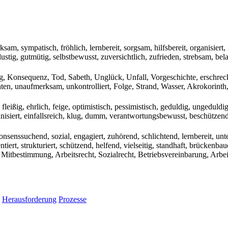
ksam, sympatisch, fröhlich, lernbereit, sorgsam, hilfsbereit, organisiert, 
 lustig, gutmütig, selbstbewusst, zuversichtlich, zufrieden, strebsam, bela
, Konsequenz, Tod, Sabeth, Unglück, Unfall, Vorgeschichte, erschreck
ten, unaufmerksam, unkontrolliert, Folge, Strand, Wasser, Akrokorinth,
, fleißig, ehrlich, feige, optimistisch, pessimistisch, geduldig, ungeduldi
anisiert, einfallsreich, klug, dumm, verantwortungsbewusst, beschützend, 
konsenssuchend, sozial, engagiert, zuhörend, schlichtend, lernbereit, u
ientiert, strukturiert, schützend, helfend, vielseitig, standhaft, brücken
, Mitbestimmung, Arbeitsrecht, Sozialrecht, Betriebsvereinbarung, Arbei
Herausforderung
Prozesse