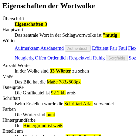
Eigenschaften der Wortwolke
Überschrift
Eigenschaften 3
Hauptwort
Das zentrale Wort in der Schlagwortwolke ist
"mutig"
Wörter
Aufmerksam
Ausdauernd
Effizient
Fair
Faul
Flex
Authentisch
Neugierig
Offen
Ordentlich
Respektvoll
Ruhig
Soz
Sorgfältig
Anzahl Wörter
In der Wolke sind
33 Wörter
zu sehen
Maße
Das Bild hat die
Maße 783x508px
Dateigröße
Die Grafikdatei ist
92.2 kb
groß
Schriftart
Beim Erstellen wurde die
Schriftart Arial
verwendet
Farben
Die Wörter sind
bunt
Hintergrundfarbe
Der
Hintergrund ist weiß
Erstellt am