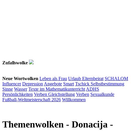
Zufallswolke
Neue Wortwolken
Leben als Frau
Urlaub
Elternbeirat
SCHALOM
Influencer
Depression
Angebote
Smart
Tschick
Selbstbestimmung
Sinne
Wasser
Texte im Mathematikunterricht
ADHS
Persönlichkeiten
Verben
Gleichstellung
Verben
Sexualkunde
Fußball-Weltmeisterschaft 2026
Willkommen
Themenwolken
- Donacija -