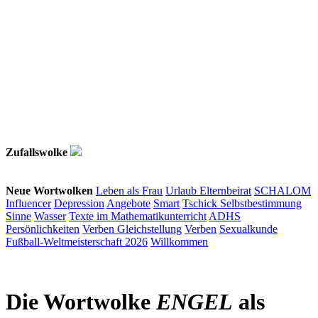
Zufallswolke
Neue Wortwolken
Leben als Frau
Urlaub
Elternbeirat
SCHALOM
Influencer
Depression
Angebote
Smart
Tschick
Selbstbestimmung
Sinne
Wasser
Texte im Mathematikunterricht
ADHS
Persönlichkeiten
Verben
Gleichstellung
Verben
Sexualkunde
Fußball-Weltmeisterschaft 2026
Willkommen
Die Wortwolke
ENGEL
als