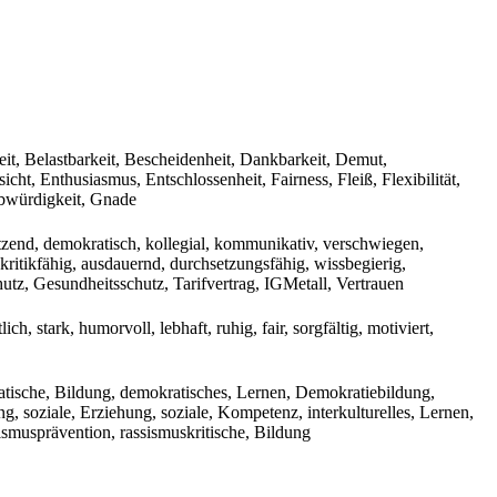
it, Belastbarkeit, Bescheidenheit, Dankbarkeit, Demut,
ht, Enthusiasmus, Entschlossenheit, Fairness, Fleiß, Flexibilität,
aubwürdigkeit, Gnade
tützend, demokratisch, kollegial, kommunikativ, verschwiegen,
d, kritikfähig, ausdauernd, durchsetzungsfähig, wissbegierig,
hutz, Gesundheitsschutz, Tarifvertrag, IGMetall, Vertrauen
lich, stark, humorvoll, lebhaft, ruhig, fair, sorgfältig, motiviert,
okratische, Bildung, demokratisches, Lernen, Demokratiebildung,
 soziale, Erziehung, soziale, Kompetenz, interkulturelles, Lernen,
mismusprävention, rassismuskritische, Bildung