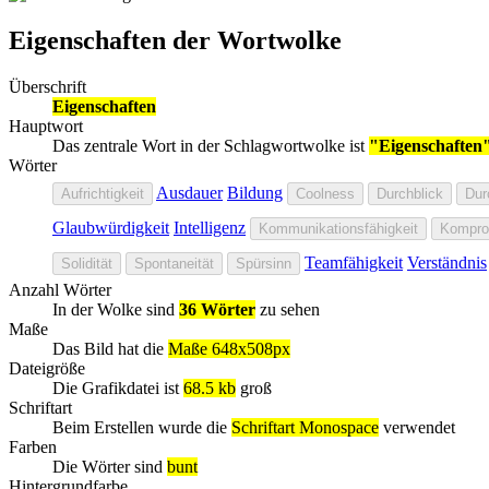
Eigenschaften der Wortwolke
Überschrift
Eigenschaften
Hauptwort
Das zentrale Wort in der Schlagwortwolke ist
"Eigenschaften
Wörter
Ausdauer
Bildung
Aufrichtigkeit
Coolness
Durchblick
Dur
Glaubwürdigkeit
Intelligenz
Kommunikationsfähigkeit
Komprom
Teamfähigkeit
Verständnis
Solidität
Spontaneität
Spürsinn
Anzahl Wörter
In der Wolke sind
36 Wörter
zu sehen
Maße
Das Bild hat die
Maße 648x508px
Dateigröße
Die Grafikdatei ist
68.5 kb
groß
Schriftart
Beim Erstellen wurde die
Schriftart Monospace
verwendet
Farben
Die Wörter sind
bunt
Hintergrundfarbe