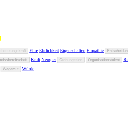
"
Ehre
Ehrlichkeit
Eigenschaften
Empathie
chsetzungskraft
Entscheidun
Kraft
Neugier
Re
issbereitschaft
Ordnungssinn
Organisationstalent
Würde
Wagemut