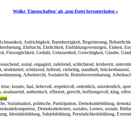
Wolke 'Eigenschaften' als .png-Datei herunterladen »
tsamkeit, Aufrichtigkeit, Barmherzigkeit, Begeisterung, Beharrlichke
erbietung, Ehrfurcht, Ehrlichkeit, Einfühlungsvermögen, Einheit, Einsic
keit, Fürsorglichkeit, Geduld, Gelassenheit, Gerechtigkeit, Glaube, Gl
nssuchend, sozial, engagiert, zuhörend, schlichtend, lernbereit, unters
ert, strukturiert, schützend, helfend, vielseitig, standhaft, brückenbauen
bestimmung, Arbeitsrecht, Sozialrecht, Betriebsvereinbarung, Arbeitssc
 leise, kreativ, faul, liebevoll, respektvoll, ordentlich, unordentlich, sport
m, ausdauernd, authentisch, effizient, gerecht, hoffnungsvoll, klug, offen
dung
ische, Sozialisation, politische, Partizipation, Demokratiebildung, dem
ratiekompetenz, Demokratielernen, soziales, Lernen, soziale, Bildung,
ldung, Identitätsbildung, Subjektbildung, Persönlichkeitsbildung, Extre