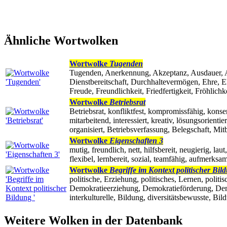
Ähnliche Wortwolken
Wortwolke
Tugenden
Tugenden, Anerkennung, Akzeptanz, Ausdauer, Ach
Dienstbereitschaft, Durchhaltevermögen, Ehre, Ehr
Freude, Freundlichkeit, Friedfertigkeit, Fröhlich
Wortwolke
Betriebsrat
Betriebsrat, konfliktfest, kompromissfähig, konse
mitarbeitend, interessiert, kreativ, lösungsorienti
organisiert, Betriebsverfassung, Belegschaft, Mit
Wortwolke
Eigenschaften 3
mutig, freundlich, nett, hilfsbereit, neugierig, laut,
flexibel, lernbereit, sozial, teamfähig, aufmerksa
Wortwolke
Begriffe im Kontext politischer Bil
politische, Erziehung, politisches, Lernen, polit
Demokratieerziehung, Demokratieförderung, Demok
interkulturelle, Bildung, diversitätsbewusste, Bi
Weitere Wolken in der Datenbank