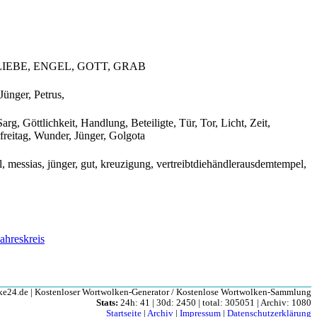
IEBE, ENGEL, GOTT, GRAB
ünger, Petrus,
g, Göttlichkeit, Handlung, Beteiligte, Tür, Tor, Licht, Zeit,
freitag, Wunder, Jünger, Golgota
mal, messias, jünger, gut, kreuzigung, vertreibtdiehändlerausdemtempel,
ahreskreis
e24.de | Kostenloser Wortwolken-Generator / Kostenlose Wortwolken-Sammlung
Stats:
24h: 41 | 30d: 2450 | total: 305051 | Archiv: 1080
Startseite
|
Archiv
|
Impressum
|
Datenschutzerklärung