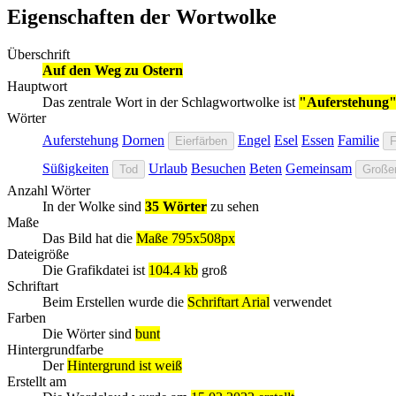
Eigenschaften der Wortwolke
Überschrift
Auf den Weg zu Ostern
Hauptwort
Das zentrale Wort in der Schlagwortwolke ist
"Auferstehung
Wörter
Auferstehung
Dornen
Engel
Esel
Essen
Familie
Eierfärben
F
Süßigkeiten
Urlaub
Besuchen
Beten
Gemeinsam
Tod
Großer
Anzahl Wörter
In der Wolke sind
35 Wörter
zu sehen
Maße
Das Bild hat die
Maße 795x508px
Dateigröße
Die Grafikdatei ist
104.4 kb
groß
Schriftart
Beim Erstellen wurde die
Schriftart Arial
verwendet
Farben
Die Wörter sind
bunt
Hintergrundfarbe
Der
Hintergrund ist weiß
Erstellt am