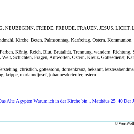
NEUBEGINN, FRIEDE, FREUDE, FRAUEN, JESUS, LICHT, L
ndmahl, Kirche, Beten, Palmsonntag, Karfreitag, Ostern, Kommunion, J
arben, König, Reich, Blut, Brutalität, Trennung, wandern, Richtung, Sar
 Welt, Schichten, Fragen, Antworten, Ostern, Kreuz, Gottesdienst, Kar
auferstehing, christlich, gottessohn, dornenkranz, bekannt, letztesabend
, krippe, mariaundjosef, johannesderteufer, ostern
Das Alte Ägypten
Warum ich in der Kirche bin...
Matthäus 25, 40
Der J
© WortWolk