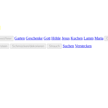
"
Garten
Geschenke
Gott
Höhle
Jesus
Kuchen
Lamm
Maria
est/feier
O
Suchen
Verstecken
stein
Schmücken/dekorieren
Strauch