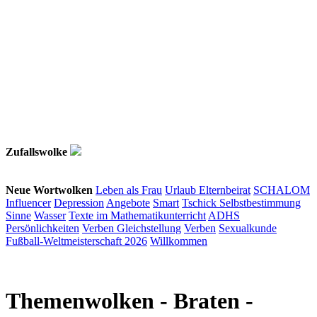
Zufallswolke
Neue Wortwolken
Leben als Frau
Urlaub
Elternbeirat
SCHALOM
Influencer
Depression
Angebote
Smart
Tschick
Selbstbestimmung
Sinne
Wasser
Texte im Mathematikunterricht
ADHS
Persönlichkeiten
Verben
Gleichstellung
Verben
Sexualkunde
Fußball-Weltmeisterschaft 2026
Willkommen
Themenwolken
- Braten -