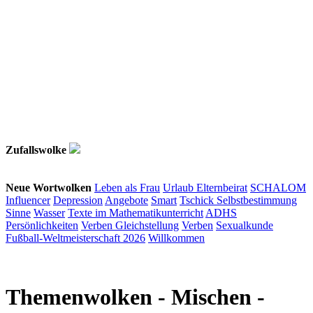
Zufallswolke
Neue Wortwolken
Leben als Frau
Urlaub
Elternbeirat
SCHALOM
Influencer
Depression
Angebote
Smart
Tschick
Selbstbestimmung
Sinne
Wasser
Texte im Mathematikunterricht
ADHS
Persönlichkeiten
Verben
Gleichstellung
Verben
Sexualkunde
Fußball-Weltmeisterschaft 2026
Willkommen
Themenwolken
- Mischen -