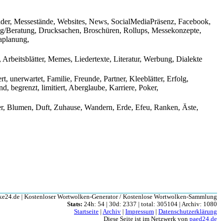
ilder, Messestände, Websites, News, SocialMediaPräsenz, Facebook,
ng/Beratung, Drucksachen, Broschüren, Rollups, Messekonzepte,
aplanung,
Arbeitsblätter, Memes, Liedertexte, Literatur, Werbung, Dialekte
rt, unerwartet, Familie, Freunde, Partner, Kleeblätter, Erfolg,
, begrenzt, limitiert, Aberglaube, Karriere, Poker,
ter, Blumen, Duft, Zuhause, Wandern, Erde, Efeu, Ranken, Äste,
e24.de | Kostenloser Wortwolken-Generator / Kostenlose Wortwolken-Sammlung
Stats:
24h: 54 | 30d: 2337 | total: 305104 | Archiv: 1080
Startseite
|
Archiv
|
Impressum
|
Datenschutzerklärung
Diese Seite ist im Netzwerk von
paed24.de