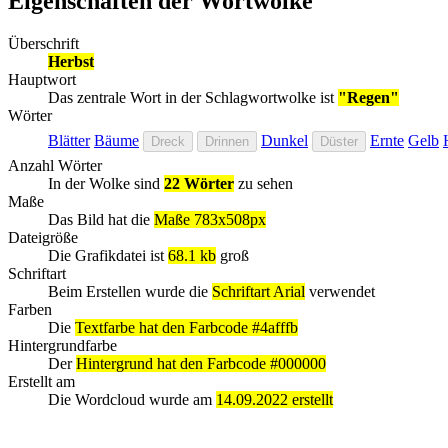
Eigenschaften der Wortwolke
Überschrift
Herbst
Hauptwort
Das zentrale Wort in der Schlagwortwolke ist
"Regen"
Wörter
Blätter
Bäume
Dunkel
Ernte
Gelb
Dreck
Drinnen
Düster
Anzahl Wörter
In der Wolke sind
22 Wörter
zu sehen
Maße
Das Bild hat die
Maße 783x508px
Dateigröße
Die Grafikdatei ist
68.1 kb
groß
Schriftart
Beim Erstellen wurde die
Schriftart Arial
verwendet
Farben
Die
Textfarbe hat den Farbcode #4afffb
Hintergrundfarbe
Der
Hintergrund hat den Farbcode #000000
Erstellt am
Die Wordcloud wurde am
14.09.2022 erstellt