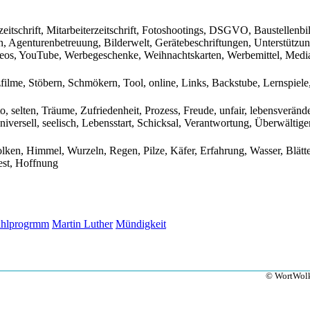
itschrift, Mitarbeiterzeitschrift, Fotoshootings, DSGVO, Baustellenb
, Agenturenbetreuung, Bilderwelt, Gerätebeschriftungen, Unterstützu
Videos, YouTube, Werbegeschenke, Weihnachtskarten, Werbemittel, Medi
lme, Stöbern, Schmökern, Tool, online, Links, Backstube, Lernspiele, 
to, selten, Träume, Zufriedenheit, Prozess, Freude, unfair, lebensverände
versell, seelisch, Lebensstart, Schicksal, Verantwortung, Überwältigend
Wolken, Himmel, Wurzeln, Regen, Pilze, Käfer, Erfahrung, Wasser, Blät
est, Hoffnung
hlprogrmm
Martin Luther
Mündigkeit
© WortWolk