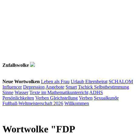
Zufallswolke
Neue Wortwolken
Leben als Frau
Urlaub
Elternbeirat
SCHALOM
Influencer
Depression
Angebote
Smart
Tschick
Selbstbestimmung
Sinne
Wasser
Texte im Mathematikunterricht
ADHS
Persönlichkeiten
Verben
Gleichstellung
Verben
Sexualkunde
Fußball-Weltmeisterschaft 2026
Willkommen
Wortwolke "FDP