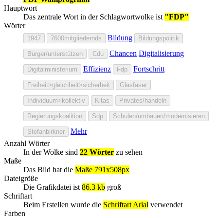
Hauptwort
Das zentrale Wort in der Schlagwortwolke ist
"FDP"
Wörter
Bildung
1947
7600mitgliedernds
Bildungspolitik
Chancen
Digitalisierung
Bürger/unterstützen
Cdu
Effizienz
Fortschritt
Digitalministerium
Fdp
Freiheit>gleichheit>sicherheit
Glasfaser
Individuum>kollektiv
Kitas
Privates/handeln
Regierungskoalition
Sdp
Schulen/umbauen/modernisieren
Mehr
Stefanbirkner
Anzahl Wörter
In der Wolke sind
22 Wörter
zu sehen
Maße
Das Bild hat die
Maße 791x508px
Dateigröße
Die Grafikdatei ist
86.3 kb
groß
Schriftart
Beim Erstellen wurde die
Schriftart Arial
verwendet
Farben