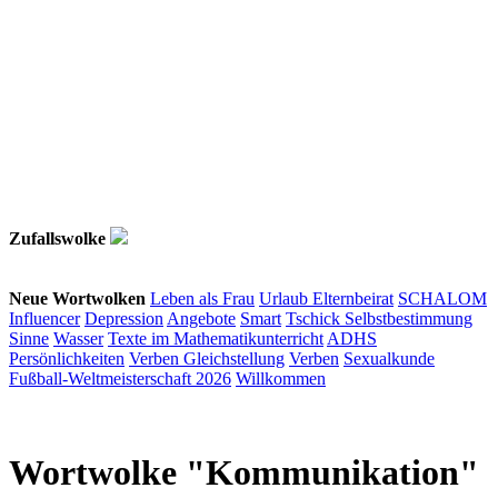
Zufallswolke
Neue Wortwolken
Leben als Frau
Urlaub
Elternbeirat
SCHALOM
Influencer
Depression
Angebote
Smart
Tschick
Selbstbestimmung
Sinne
Wasser
Texte im Mathematikunterricht
ADHS
Persönlichkeiten
Verben
Gleichstellung
Verben
Sexualkunde
Fußball-Weltmeisterschaft 2026
Willkommen
Wortwolke "Kommunikation"