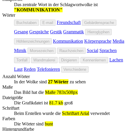
Das zentrale Wort in der Schlagwortwolke ist
"KOMMUNIKATION"
Wörter
Freundschaft
Buchstaben
E-mail
Gebärdensprache
Gesang
Gespräche
Gestik
Grammatik
Hieroglyphen
Kommunikation
Körpersprache
Media
Höhlenzeichnungen
Mimik
Social
Sprachen
Morsezeichen
Rauchzeichen
Lachen
Tonfall
Wandmalerei
Dirigieren
Kennenlernen
Laut
Reden
Telefonieren
Verschiedene
Anzahl Wörter
In der Wolke sind
27 Wörter
zu sehen
Maße
Das Bild hat die
Maße 783x508px
Dateigröße
Die Grafikdatei ist
81.7 kb
groß
Schriftart
Beim Erstellen wurde die
Schriftart Arial
verwendet
Farben
Die Wörter sind
bunt
Hintergrundfarbe