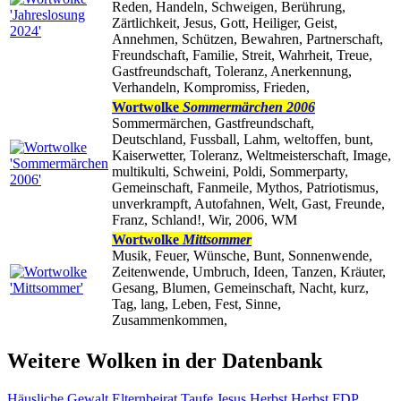
Reden, Handeln, Schweigen, Berührung,
Zärtlichkeit, Jesus, Gott, Heiliger, Geist,
Annehmen, Schützen, Bewahren, Partnerschaft,
Freundschaft, Familie, Streit, Wahrheit, Treue,
Gastfreundschaft, Toleranz, Anerkennung,
Verhandeln, Kompromiss, Frieden,
Wortwolke
Sommermärchen 2006
Sommermärchen, Gastfreundschaft,
Deutschland, Fussball, Lahm, weltoffen, bunt,
Kaiserwetter, Toleranz, Weltmeisterschaft, Image,
multikulti, Schweini, Poldi, Sommerparty,
Gemeinschaft, Fanmeile, Mythos, Patriotismus,
unverkrampft, Autofahnen, Welt, Gast, Freunde,
Franz, Schland!, Wir, 2006, WM
Wortwolke
Mittsommer
Musik, Feuer, Wünsche, Bunt, Sonnenwende,
Zeitenwende, Umbruch, Ideen, Tanzen, Kräuter,
Gesang, Blumen, Gemeinschaft, Nacht, kurz,
Tag, lang, Leben, Fest, Sinne,
Zusammenkommen,
Weitere Wolken in der Datenbank
Häusliche Gewalt
Elternbeirat
Taufe
Jesus
Herbst
Herbst
FDP