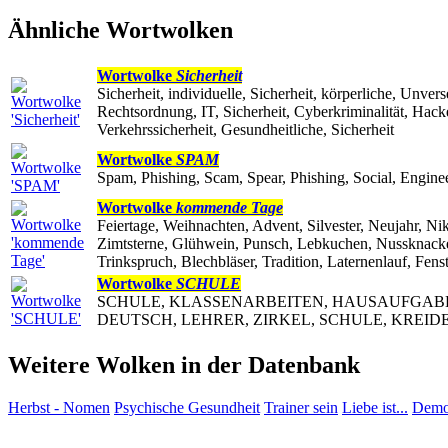
Ähnliche Wortwolken
Wortwolke
Sicherheit
Sicherheit, individuelle, Sicherheit, körperliche, Unverse
Rechtsordnung, IT, Sicherheit, Cyberkriminalität, Hack
Verkehrssicherheit, Gesundheitliche, Sicherheit
Wortwolke
SPAM
Spam, Phishing, Scam, Spear, Phishing, Social, Engi
Wortwolke
kommende Tage
Feiertage, Weihnachten, Advent, Silvester, Neujahr, Ni
Zimtsterne, Glühwein, Punsch, Lebkuchen, Nussknacker
Trinkspruch, Blechbläser, Tradition, Laternenlauf, Fe
Wortwolke
SCHULE
SCHULE, KLASSENARBEITEN, HAUSAUFGABEN,
DEUTSCH, LEHRER, ZIRKEL, SCHULE, KREIDE
Weitere Wolken in der Datenbank
Herbst - Nomen
Psychische Gesundheit
Trainer sein
Liebe ist...
Demo