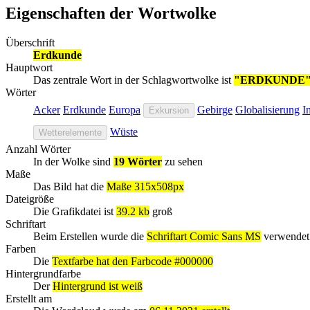
Eigenschaften der Wortwolke
Überschrift
Erdkunde
Hauptwort
Das zentrale Wort in der Schlagwortwolke ist
"ERDKUNDE
Wörter
Acker
Erdkunde
Europa
Gebirge
Globalisierung
I
Exkursion
Wüste
Wetterelemente
Anzahl Wörter
In der Wolke sind
19 Wörter
zu sehen
Maße
Das Bild hat die
Maße 315x508px
Dateigröße
Die Grafikdatei ist
39.2 kb
groß
Schriftart
Beim Erstellen wurde die
Schriftart Comic Sans MS
verwendet
Farben
Die
Textfarbe hat den Farbcode #000000
Hintergrundfarbe
Der
Hintergrund ist weiß
Erstellt am