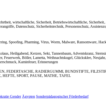
hrtheit, wirtschaftliche, Sicherheit, Betriebswirtschaftliche, Sicherheit, 
erangriffe, Datenschutz, Sicherheitstechnik, Personenschutz, Assistenz
neering, Spoofing, Pharming, Virus, Worm, Malware, Ransomware, Hac
kolaus, Heiligabend, Kerzen, Sekt, Tannenbaum, Adventskranz, Sternsing
, Feuerwerk, Böller, Lametta, Weihnachtskugel, Glücksklee, Neujahr, 
nsterschmuck, Kaminfeuer, Erinnerungen
 FEDERTASCHE, RADIERGUMMI, BUNDSTIFTE, FILZSTIFT
, HEFTE, SPORT, PAUSE, MATHE, TAFEL
kratie
Gender
Ägypten
Sonderpädagogischer Förderbedarf