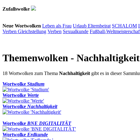
Zufallswolke
Neue Wortwolken
Leben als Frau
Urlaub
Elternbeirat
SCHALOM
Verben
Gleichstellung
Verben
Sexualkunde
Fußball-Weltmeisterschaf
Themenwolken
- Nachhaltigkeit
18 Wortwolken zum Thema
Nachhaltigkeit
gibt es in dieser Samml
Wortwolke
Studium
Wortwolke
Werte
Wortwolke
Nachhaltigkeit
Wortwolke
BNE DIGITALITÄT
Wortwolke
Erdkunde