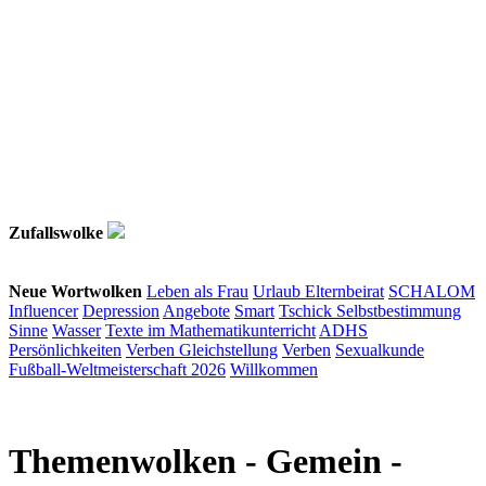
Zufallswolke
Neue Wortwolken
Leben als Frau
Urlaub
Elternbeirat
SCHALOM
Influencer
Depression
Angebote
Smart
Tschick
Selbstbestimmung
Sinne
Wasser
Texte im Mathematikunterricht
ADHS
Persönlichkeiten
Verben
Gleichstellung
Verben
Sexualkunde
Fußball-Weltmeisterschaft 2026
Willkommen
Themenwolken
- Gemein -