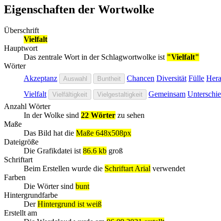
Eigenschaften der Wortwolke
Überschrift
Vielfalt
Hauptwort
Das zentrale Wort in der Schlagwortwolke ist
"Vielfalt"
Wörter
Akzeptanz
Chancen
Diversität
Fülle
Hera
Auswahl
Buntheit
Vielfalt
Gemeinsam
Unterschie
Vielfältigkeit
Vielgestaltigkeit
Anzahl Wörter
In der Wolke sind
22 Wörter
zu sehen
Maße
Das Bild hat die
Maße 648x508px
Dateigröße
Die Grafikdatei ist
86.6 kb
groß
Schriftart
Beim Erstellen wurde die
Schriftart Arial
verwendet
Farben
Die Wörter sind
bunt
Hintergrundfarbe
Der
Hintergrund ist weiß
Erstellt am