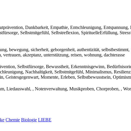
utprävention, Dankbarkeit, Empathie, Entschleunigung, Entspannung, 
bstfürsorge, Selbstmitgefühl, Selbstreflexion, SpirituelleErfüllung, S
ng, bewegung, sicherheit, geborgenheit, authentizität, selbstbestimmt, f
, vertrauen, akzeptanz, unterstützung, reisen, wohnung, dachterasse
vention, Selbstfürsorge, Bewusstheit, Erkenntnisgewinn, Bedürfnisorie
chleunigung, Nachhaltigkeit, Selbstmitgefühl, Minimalismus, Resilienz,
n, Geistesgegenwart, Momente, Erleben, Selbstbewusstsein, Optimis
am, Liedauswahl, , Notenverwaltung, Musikproben, Chorproben, , Work
cke
Chemie
Biologie
LIEBE