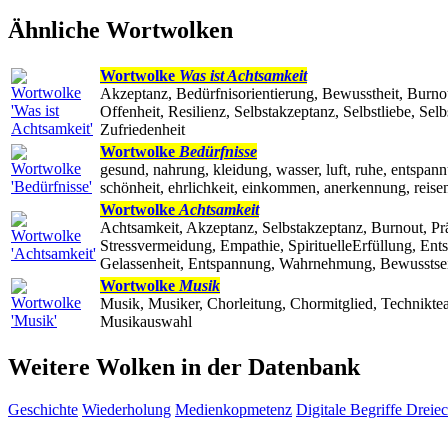
Ähnliche Wortwolken
Wortwolke
Was ist Achtsamkeit
Akzeptanz, Bedürfnisorientierung, Bewusstheit, Burno
Offenheit, Resilienz, Selbstakzeptanz, Selbstliebe, Sel
Zufriedenheit
Wortwolke
Bedürfnisse
gesund, nahrung, kleidung, wasser, luft, ruhe, entspannu
schönheit, ehrlichkeit, einkommen, anerkennung, reisen
Wortwolke
Achtsamkeit
Achtsamkeit, Akzeptanz, Selbstakzeptanz, Burnout, Prä
Stressvermeidung, Empathie, SpirituelleErfüllung, Ents
Gelassenheit, Entspannung, Wahrnehmung, Bewusstsei
Wortwolke
Musik
Musik, Musiker, Chorleitung, Chormitglied, Technikte
Musikauswahl
Weitere Wolken in der Datenbank
Geschichte
Wiederholung
Medienkopmetenz
Digitale Begriffe
Dreie