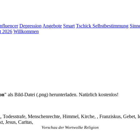
Influencer
Depression
Angebote
Smart
Tschick
Selbstbestimmung
Sinn
t 2026
Willkommen
on
" als Bild-Datei (.png) herunterladen. Natürlich kostenlos!
 Todesstrafe, Menschenrechte, Himmel, Kirche, , Franziskus, Gebet, Ic
, Jesus, Caritas,
Vorschau der Wortwolke Religion