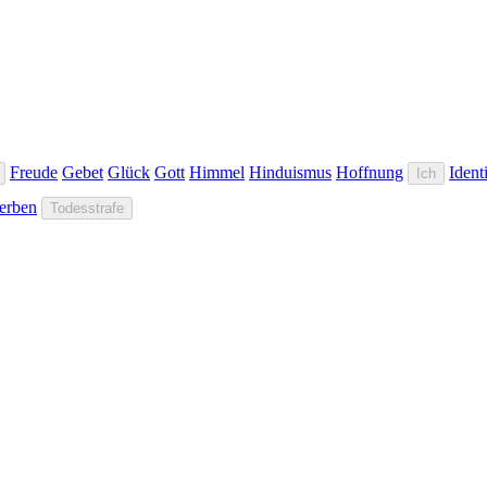
Freude
Gebet
Glück
Gott
Himmel
Hinduismus
Hoffnung
Identi
Ich
erben
Todesstrafe