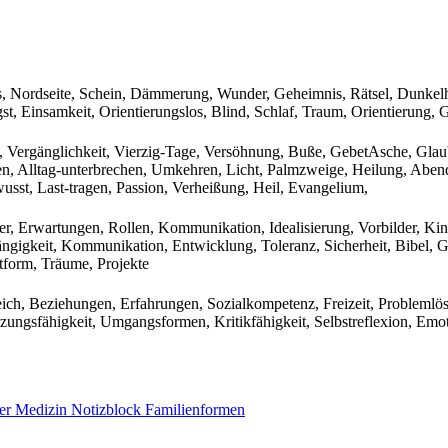
is, Nordseite, Schein, Dämmerung, Wunder, Geheimnis, Rätsel, Dunkelhe
ngst, Einsamkeit, Orientierungslos, Blind, Schlaf, Traum, Orientierung
t, Vergänglichkeit, Vierzig-Tage, Versöhnung, Buße, GebetAsche, Glau
ien, Alltag-unterbrechen, Umkehren, Licht, Palmzweige, Heilung, Abend
st, Last-tragen, Passion, Verheißung, Heil, Evangelium,
lter, Erwartungen, Rollen, Kommunikation, Idealisierung, Vorbilder, Kin
gigkeit, Kommunikation, Entwicklung, Toleranz, Sicherheit, Bibel, Ges
ttform, Träume, Projekte
eich, Beziehungen, Erfahrungen, Sozialkompetenz, Freizeit, Probleml
zungsfähigkeit, Umgangsformen, Kritikfähigkeit, Selbstreflexion, Emo
der Medizin
Notizblock
Familienformen