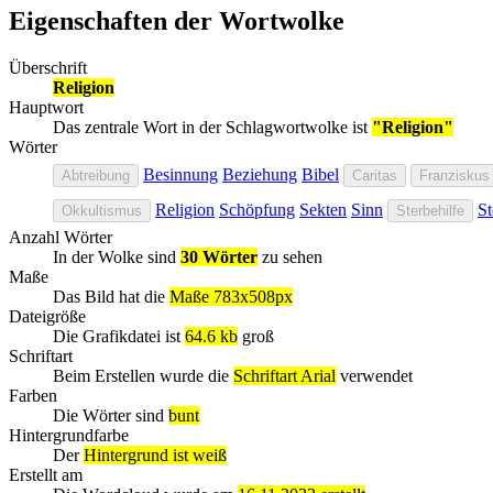
Eigenschaften der Wortwolke
Überschrift
Religion
Hauptwort
Das zentrale Wort in der Schlagwortwolke ist
"Religion"
Wörter
Besinnung
Beziehung
Bibel
Abtreibung
Caritas
Franziskus
Religion
Schöpfung
Sekten
Sinn
St
Okkultismus
Sterbehilfe
Anzahl Wörter
In der Wolke sind
30 Wörter
zu sehen
Maße
Das Bild hat die
Maße 783x508px
Dateigröße
Die Grafikdatei ist
64.6 kb
groß
Schriftart
Beim Erstellen wurde die
Schriftart Arial
verwendet
Farben
Die Wörter sind
bunt
Hintergrundfarbe
Der
Hintergrund ist weiß
Erstellt am