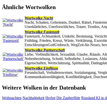
Ähnliche Wortwolken
Wortwolke
Nacht
Nacht, Schatten, Geheimnis, Dunkel, Rätsel, Finstern
Unerklärliches, Unerforschliches, Trauer, Trostlos, A
Wortwolke
Fastenzeit
Fastenzeit, Achtsamkeit, Umkehr, Besinnung, Verzich
Frühling, Frieden, Kreuz, Wüste, Verklärung, Exerzit
EntschleunigenGottUmbruch, WegZeit-für-Neues, bewus
Wortwolke
Partnerschaft
Liebe, Verbindlichkeit, Sexualität, Glaube, Ritaule, A
Nebenbeziehung, Schuld, Selbstliebe, Loslassen, Abhän
Eigenschaften, Wertschätzung, Spiritualität, Datingpla
Wortwolke
Einflüsse
Freundschaft, Verhaltensweisen, Sozialumgang, Vergl
Kommunikationsfähigkeit, Konfliktfähigkeit, Durchset
Weitere Wolken in der Datenbank
Weihnachten
Nachhaltigkeit
Herbst
Die Zauberflöte
Russland
KI in 