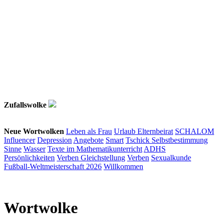
Zufallswolke
Neue Wortwolken
Leben als Frau
Urlaub
Elternbeirat
SCHALOM
Influencer
Depression
Angebote
Smart
Tschick
Selbstbestimmung
Sinne
Wasser
Texte im Mathematikunterricht
ADHS
Persönlichkeiten
Verben
Gleichstellung
Verben
Sexualkunde
Fußball-Weltmeisterschaft 2026
Willkommen
Wortwolke