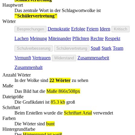
Hauptwort
Das zentrale Wort in der Schlagwortwolke ist
"Schülervertretung"
Wörter
Demokratie
Erfolge
Feiern
Ideen
Besprechungen
Kritisch
Lachen
Meinung
Miteinander
Pflichten
Rechte
Respekt
Spaß
Stark
Team
Schulverbesserung
Schülervertretung
Vernunft
Vertrauen
Zusammenarbeit
Widerstand
Zusammenhalt
Anzahl Wörter
In der Wolke sind
22 Wörter
zu sehen
Maße
Das Bild hat die
Maße 866x508px
Dateigröße
Die Grafikdatei ist
85.3 kb
groß
Schriftart
Beim Erstellen wurde die
Schriftart Arial
verwendet
Farben
Die Wörter sind
bunt
Hintergrundfarbe
Der
Hintergrund ist weiß