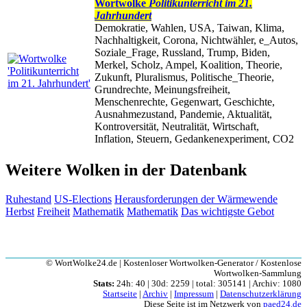
Wortwolke
Politikunterricht im 21.
Jahrhundert
Demokratie, Wahlen, USA, Taiwan, Klima,
Nachhaltigkeit, Corona, Nichtwähler, e_Autos,
Soziale_Frage, Russland, Trump, Biden,
Merkel, Scholz, Ampel, Koalition, Theorie,
Zukunft, Pluralismus, Politische_Theorie,
Grundrechte, Meinungsfreiheit,
Menschenrechte, Gegenwart, Geschichte,
Ausnahmezustand, Pandemie, Aktualität,
Kontroversität, Neutralität, Wirtschaft,
Inflation, Steuern, Gedankenexperiment, CO2
Weitere Wolken in der Datenbank
Ruhestand
US-Elections
Herausforderungen der Wärmewende
Herbst
Freiheit
Mathematik
Mathematik
Das wichtigste Gebot
© WortWolke24.de | Kostenloser Wortwolken-Generator / Kostenlose
Wortwolken-Sammlung
Stats:
24h: 40 | 30d: 2259 | total: 305141 | Archiv: 1080
Startseite
|
Archiv
|
Impressum
|
Datenschutzerklärung
Diese Seite ist im Netzwerk von
paed24.de