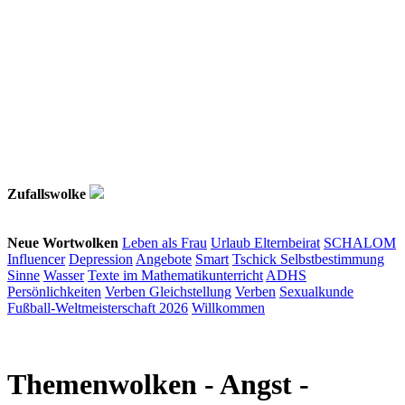
Zufallswolke
Neue Wortwolken
Leben als Frau
Urlaub
Elternbeirat
SCHALOM
Influencer
Depression
Angebote
Smart
Tschick
Selbstbestimmung
Sinne
Wasser
Texte im Mathematikunterricht
ADHS
Persönlichkeiten
Verben
Gleichstellung
Verben
Sexualkunde
Fußball-Weltmeisterschaft 2026
Willkommen
Themenwolken
- Angst -