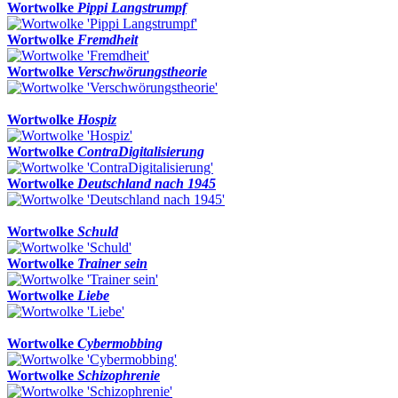
Wortwolke
Pippi Langstrumpf
Wortwolke
Fremdheit
Wortwolke
Verschwörungstheorie
Wortwolke
Hospiz
Wortwolke
ContraDigitalisierung
Wortwolke
Deutschland nach 1945
Wortwolke
Schuld
Wortwolke
Trainer sein
Wortwolke
Liebe
Wortwolke
Cybermobbing
Wortwolke
Schizophrenie