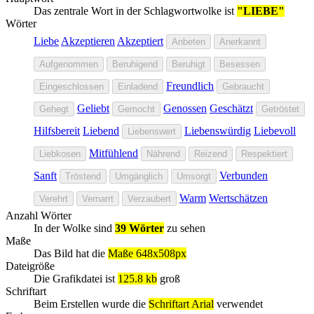
Das zentrale Wort in der Schlagwortwolke ist
"LIEBE"
Wörter
Liebe
Akzeptieren
Akzeptiert
Anbeten
Anerkannt
Aufgenommen
Beruhigend
Beruhigt
Besessen
Freundlich
Eingeschlossen
Einladend
Gebraucht
Geliebt
Genossen
Geschätzt
Gehegt
Gemocht
Getröstet
Hilfsbereit
Liebend
Liebenswürdig
Liebevoll
Liebenswert
Mitfühlend
Liebkosen
Nährend
Reizend
Respektiert
Sanft
Verbunden
Tröstend
Umgänglich
Umsorgt
Warm
Wertschätzen
Verehrt
Vernarrt
Verzaubert
Anzahl Wörter
In der Wolke sind
39 Wörter
zu sehen
Maße
Das Bild hat die
Maße 648x508px
Dateigröße
Die Grafikdatei ist
125.8 kb
groß
Schriftart
Beim Erstellen wurde die
Schriftart Arial
verwendet