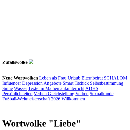
Zufallswolke
Neue Wortwolken
Leben als Frau
Urlaub
Elternbeirat
SCHALOM
Influencer
Depression
Angebote
Smart
Tschick
Selbstbestimmung
Sinne
Wasser
Texte im Mathematikunterricht
ADHS
Persönlichkeiten
Verben
Gleichstellung
Verben
Sexualkunde
Fußball-Weltmeisterschaft 2026
Willkommen
Wortwolke "Liebe"