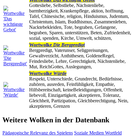
Gottesliebe, Selbstliebe, Nächstenliebe,
barmherzigkeit, Krankenpflege, aktion, hoffnung,
Tafel, Chinesische, religion, Hinduismus, Judentum,
Christentum, Islam, Buddhismus, Zusammenleben,
Nacktebekleiden, Tote, begraben, Gefangene,
begraben, Sparen, unterstützen, Beten, Zufriedenheit,
sozial, spenden, Kirche, Umwelt, schützen,
Wortwolke
Die Bergpredigt
Bergpredigt, Vaterunser, Seligpreisungen,
Gewaltverzicht, Anthithesen, GoldeneRegel,
Feindesliebe, Lehre, Gerechtigkeit, Nächstenliebe,
Mut, ReichGottes, Auslegungen,
Wortwolke
Würde
Respekt, Unterschiede, Grundrecht, Bedürfnisse,
zuhören, ausreden, Feinfühligkeit, Empathie,
Hilfsbereitschaft, keineBeleidigungen, Offenheit,
liebevoll, Einzigartigkeit, akzeptieren, Toleranz,
Gleichheit, Partizipation, Gleichberechtigung, Nein,
akzeptieren, Grenzen
Weitere Wolken in der Datenbank
Pädagogische Relevanz des Spielens
Soziale Medien
Wortfeld