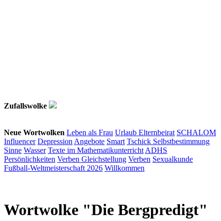
Zufallswolke
Neue Wortwolken
Leben als Frau
Urlaub
Elternbeirat
SCHALOM
Influencer
Depression
Angebote
Smart
Tschick
Selbstbestimmung
Sinne
Wasser
Texte im Mathematikunterricht
ADHS
Persönlichkeiten
Verben
Gleichstellung
Verben
Sexualkunde
Fußball-Weltmeisterschaft 2026
Willkommen
Wortwolke "Die Bergpredigt"