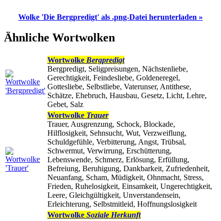
Wolke 'Die Bergpredigt' als .png-Datei herunterladen »
Ähnliche Wortwolken
Wortwolke
Bergpredigt
Bergpredigt, Seligpreisungen, Nächstenliebe,
Gerechtigkeit, Feindesliebe, Goldeneregel,
Gottesliebe, Selbstliebe, Vaterunser, Antithese,
Schätze, Ehebruch, Hausbau, Gesetz, Licht, Lehre,
Gebet, Salz
Wortwolke
Trauer
Trauer, Ausgrenzung, Schock, Blockade,
Hilflosigkeit, Sehnsucht, Wut, Verzweiflung,
Schuldgefühle, Verbitterung, Angst, Trübsal,
Schwermut, Verwirrung, Erschütterung,
Lebenswende, Schmerz, Erlösung, Erfüllung,
Befreiung, Beruhigung, Dankbarkeit, Zufriedenheit,
Neuanfang, Scham, Müdigkeit, Ohnmacht, Stress,
Frieden, Ruhelosigkeit, Einsamkeit, Ungerechtigkeit,
Leere, Gleichgültigkeit, Unverstandensein,
Erleichterung, Selbstmitleid, Hoffnungslosigkeit
Wortwolke
Soziale Herkunft