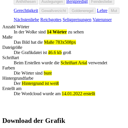
Bergpredigt
Anthithesen
Auslegungen
Feindesliebe
Gerechtigkeit
Lehre
Gewaltverzicht
Goldeneregel
Mut
Nächstenliebe
Reichgottes
Seligpreisungen
Vaterunser
Anzahl Wörter
In der Wolke sind
14 Wörter
zu sehen
Maße
Das Bild hat die
Maße 783x508px
Dateigröße
Die Grafikdatei ist
46.6 kb
groß
Schriftart
Beim Erstellen wurde die
Schriftart Arial
verwendet
Farben
Die Wörter sind
bunt
Hintergrundfarbe
Der
Hintergrund ist weiß
Erstellt am
Die Wordcloud wurde am
14.01.2022 erstellt
Download der Grafik