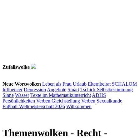
Zufallswolke
Neue Wortwolken
Leben als Frau
Urlaub
Elternbeirat
SCHALOM
Influencer
Depression
Angebote
Smart
Tschick
Selbstbestimmung
Sinne
Wasser
Texte im Mathematikunterricht
ADHS
Persönlichkeiten
Verben
Gleichstellung
Verben
Sexualkunde
Fußball-Weltmeisterschaft 2026
Willkommen
Themenwolken
- Recht -