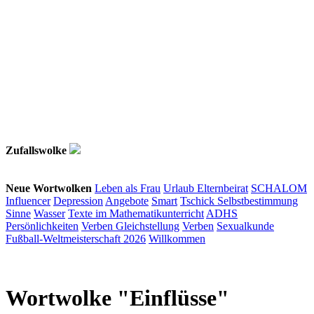
Zufallswolke
Neue Wortwolken
Leben als Frau
Urlaub
Elternbeirat
SCHALOM
Influencer
Depression
Angebote
Smart
Tschick
Selbstbestimmung
Sinne
Wasser
Texte im Mathematikunterricht
ADHS
Persönlichkeiten
Verben
Gleichstellung
Verben
Sexualkunde
Fußball-Weltmeisterschaft 2026
Willkommen
Wortwolke "Einflüsse"