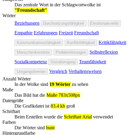
Das zentrale Wort in der Schlagwortwolke ist
"Freundschaft"
Wörter
Beziehungen
Durchsetzungsfähigkeit
Emotionale-reife
Empathie
Erfahrungen
Freizeit
Freundschaft
Kritikfähigkeit
Kommunikationsfähigkeit
Konfliktfähigkeit
Selbstreflexion
Menschenkenntnis
Problemlösungen
Sozialkompetenz
Teamfähigkeit
Sozialumgang
Vergleich
Verhaltensweisen
Umgangsformen
Anzahl Wörter
In der Wolke sind
19 Wörter
zu sehen
Maße
Das Bild hat die
Maße 783x508px
Dateigröße
Die Grafikdatei ist
83.4 kb
groß
Schriftart
Beim Erstellen wurde die
Schriftart Arial
verwendet
Farben
Die Wörter sind
bunt
Hintergrundfarbe