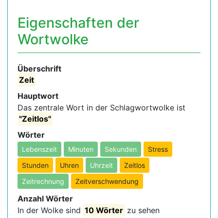
Eigenschaften der
Wortwolke
Überschrift
Zeit
Hauptwort
Das zentrale Wort in der Schlagwortwolke ist
"Zeitlos"
Wörter
Lebenszeit
Minuten
Sekunden
Stress
Stunden
Uhren
Uhrzeit
Zeitlos
Zeitrechnung
Zeitverschwendung
Anzahl Wörter
In der Wolke sind
10 Wörter
zu sehen