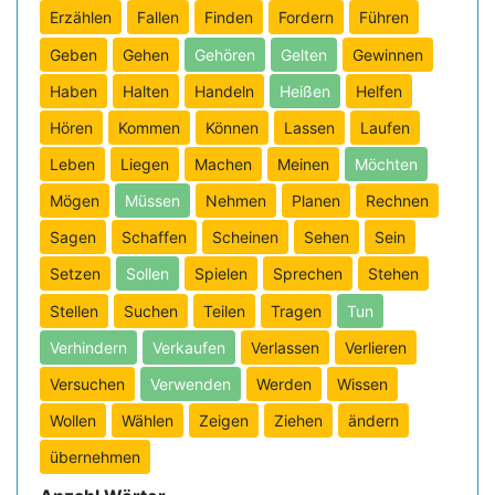
Erzählen
Fallen
Finden
Fordern
Führen
Geben
Gehen
Gehören
Gelten
Gewinnen
Haben
Halten
Handeln
Heißen
Helfen
Hören
Kommen
Können
Lassen
Laufen
Leben
Liegen
Machen
Meinen
Möchten
Mögen
Müssen
Nehmen
Planen
Rechnen
Sagen
Schaffen
Scheinen
Sehen
Sein
Setzen
Sollen
Spielen
Sprechen
Stehen
Stellen
Suchen
Teilen
Tragen
Tun
Verhindern
Verkaufen
Verlassen
Verlieren
Versuchen
Verwenden
Werden
Wissen
Wollen
Wählen
Zeigen
Ziehen
ändern
übernehmen