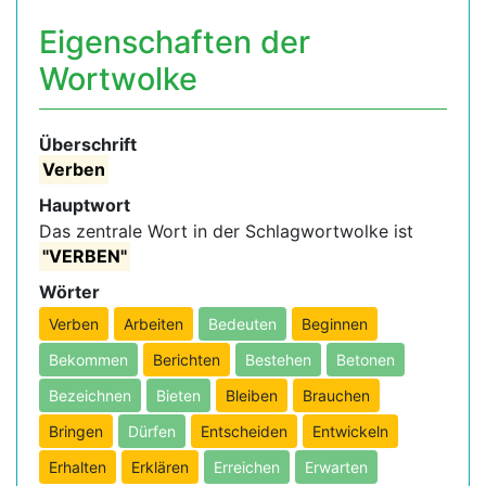
Eigenschaften der
Wortwolke
Überschrift
Verben
Hauptwort
Das zentrale Wort in der Schlagwortwolke ist
"VERBEN"
Wörter
Verben
Arbeiten
Bedeuten
Beginnen
Bekommen
Berichten
Bestehen
Betonen
Bezeichnen
Bieten
Bleiben
Brauchen
Bringen
Dürfen
Entscheiden
Entwickeln
Erhalten
Erklären
Erreichen
Erwarten