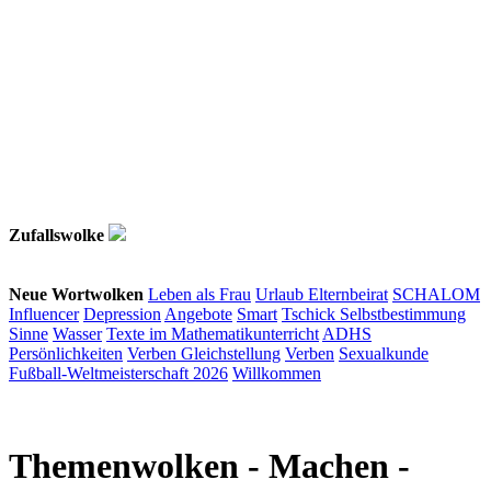
Zufallswolke
Neue Wortwolken
Leben als Frau
Urlaub
Elternbeirat
SCHALOM
Influencer
Depression
Angebote
Smart
Tschick
Selbstbestimmung
Sinne
Wasser
Texte im Mathematikunterricht
ADHS
Persönlichkeiten
Verben
Gleichstellung
Verben
Sexualkunde
Fußball-Weltmeisterschaft 2026
Willkommen
Themenwolken
- Machen -