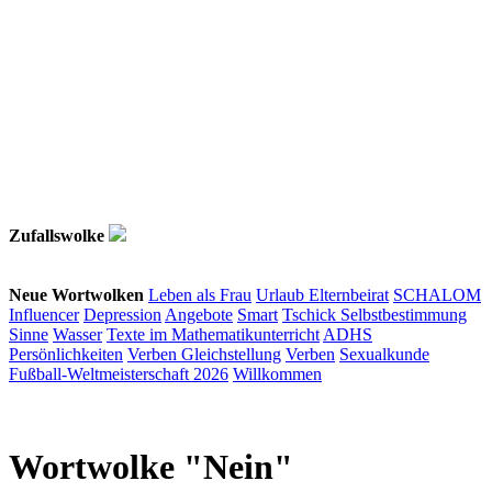
Zufallswolke
Neue Wortwolken
Leben als Frau
Urlaub
Elternbeirat
SCHALOM
Influencer
Depression
Angebote
Smart
Tschick
Selbstbestimmung
Sinne
Wasser
Texte im Mathematikunterricht
ADHS
Persönlichkeiten
Verben
Gleichstellung
Verben
Sexualkunde
Fußball-Weltmeisterschaft 2026
Willkommen
Wortwolke "Nein"