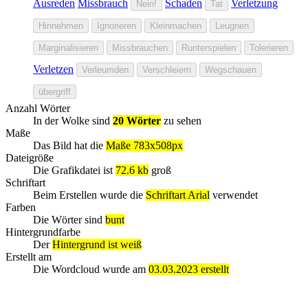
Ausreden
Missbrauch
Schaden
Verletzung
Nein!
Tat
Hinnehmen
Ignorieren
Kleinmachen
Leugnen
Marginalisieren
Missbrauchen
Runterspielen
Tolerieren
Verletzen
Verleumden
Verschleiern
Wegschauen
übergriff
Anzahl Wörter
In der Wolke sind
20 Wörter
zu sehen
Maße
Das Bild hat die
Maße 783x508px
Dateigröße
Die Grafikdatei ist
72.6 kb
groß
Schriftart
Beim Erstellen wurde die
Schriftart Arial
verwendet
Farben
Die Wörter sind
bunt
Hintergrundfarbe
Der
Hintergrund ist weiß
Erstellt am
Die Wordcloud wurde am
03.03.2023 erstellt