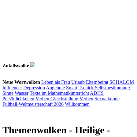
Zufallswolke
Neue Wortwolken
Leben als Frau
Urlaub
Elternbeirat
SCHALOM
Influencer
Depression
Angebote
Smart
Tschick
Selbstbestimmung
Sinne
Wasser
Texte im Mathematikunterricht
ADHS
Persönlichkeiten
Verben
Gleichstellung
Verben
Sexualkunde
Fußball-Weltmeisterschaft 2026
Willkommen
Themenwolken
- Heilige -