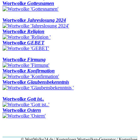
Wortwolke
Gottesnamen
Wortwolke
Jahreslosung 2024
Wortwolke
Religion
Wortwolke
GEBET
Wortwolke
Firmung
Wortwolke
Konfirmation
Wortwolke
Glaubensbekenntnis
Wortwolke
Gott ist..
Wortwolke
Ostern
© WortWolke24.de | Kostenloser Wortwolken-Generator / Kostenlose