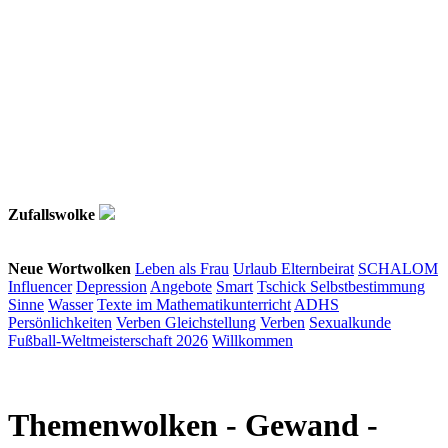
Zufallswolke
Neue Wortwolken
Leben als Frau
Urlaub
Elternbeirat
SCHALOM
Influencer
Depression
Angebote
Smart
Tschick
Selbstbestimmung
Sinne
Wasser
Texte im Mathematikunterricht
ADHS
Persönlichkeiten
Verben
Gleichstellung
Verben
Sexualkunde
Fußball-Weltmeisterschaft 2026
Willkommen
Themenwolken
- Gewand -