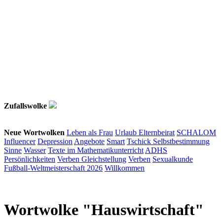
Zufallswolke
Neue Wortwolken
Leben als Frau
Urlaub
Elternbeirat
SCHALOM
Influencer
Depression
Angebote
Smart
Tschick
Selbstbestimmung
Sinne
Wasser
Texte im Mathematikunterricht
ADHS
Persönlichkeiten
Verben
Gleichstellung
Verben
Sexualkunde
Fußball-Weltmeisterschaft 2026
Willkommen
Wortwolke "Hauswirtschaft"