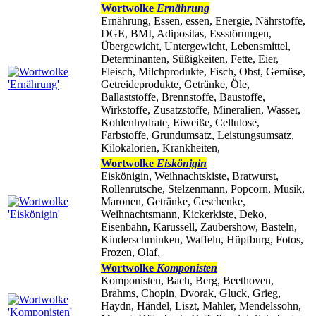
Wortwolke
Ernährung
Ernährung, Essen, essen, Energie, Nährstoffe,
DGE, BMI, Adipositas, Essstörungen,
Übergewicht, Untergewicht, Lebensmittel,
Determinanten, Süßigkeiten, Fette, Eier,
Fleisch, Milchprodukte, Fisch, Obst, Gemüse,
Getreideprodukte, Getränke, Öle,
Ballaststoffe, Brennstoffe, Baustoffe,
Wirkstoffe, Zusatzstoffe, Mineralien, Wasser,
Kohlenhydrate, Eiweiße, Cellulose,
Farbstoffe, Grundumsatz, Leistungsumsatz,
Kilokalorien, Krankheiten,
Wortwolke
Eiskönigin
Eiskönigin, Weihnachtskiste, Bratwurst,
Rollenrutsche, Stelzenmann, Popcorn, Musik,
Maronen, Getränke, Geschenke,
Weihnachtsmann, Kickerkiste, Deko,
Eisenbahn, Karussell, Zaubershow, Basteln,
Kinderschminken, Waffeln, Hüpfburg, Fotos,
Frozen, Olaf,
Wortwolke
Komponisten
Komponisten, Bach, Berg, Beethoven,
Brahms, Chopin, Dvorak, Gluck, Grieg,
Haydn, Händel, Liszt, Mahler, Mendelssohn,