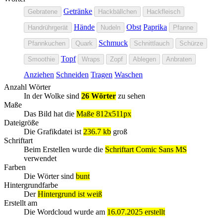
Getränke
Gebratene
Hackbällchen
Hackfleisch
Hände
Obst
Paprika
Handrührgerät
Nudeln
Pfanne
Schmuck
Pfannkuchen
Quark
Schnittlauch
Schürze
Topf
Smoothie
Wraps
Zopf
Ablegen
Anbraten
Anziehen
Schneiden
Tragen
Waschen
Anzahl Wörter
In der Wolke sind
26 Wörter
zu sehen
Maße
Das Bild hat die
Maße 812x511px
Dateigröße
Die Grafikdatei ist
236.7 kb
groß
Schriftart
Beim Erstellen wurde die
Schriftart Comic Sans MS
verwendet
Farben
Die Wörter sind
bunt
Hintergrundfarbe
Der
Hintergrund ist weiß
Erstellt am
Die Wordcloud wurde am
16.07.2025 erstellt