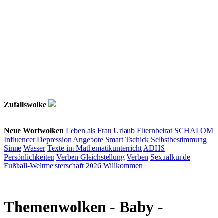
Zufallswolke
Neue Wortwolken
Leben als Frau
Urlaub
Elternbeirat
SCHALOM
Influencer
Depression
Angebote
Smart
Tschick
Selbstbestimmung
Sinne
Wasser
Texte im Mathematikunterricht
ADHS
Persönlichkeiten
Verben
Gleichstellung
Verben
Sexualkunde
Fußball-Weltmeisterschaft 2026
Willkommen
Themenwolken
- Baby -