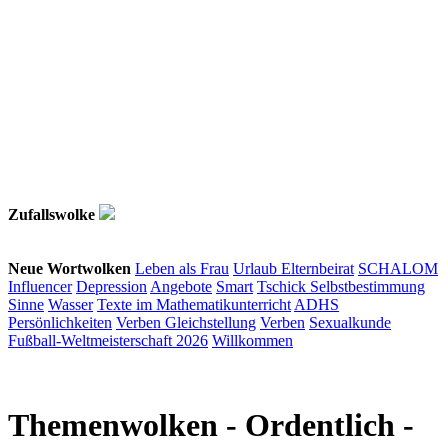
Zufallswolke
Neue Wortwolken
Leben als Frau
Urlaub
Elternbeirat
SCHALOM
Influencer
Depression
Angebote
Smart
Tschick
Selbstbestimmung
Sinne
Wasser
Texte im Mathematikunterricht
ADHS
Persönlichkeiten
Verben
Gleichstellung
Verben
Sexualkunde
Fußball-Weltmeisterschaft 2026
Willkommen
Themenwolken
- Ordentlich -