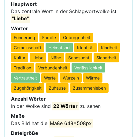
Hauptwort
Das zentrale Wort in der Schlagwortwolke ist
"Liebe"
Wörter
Erinnerung
Familie
Geborgenheit
Gemeinschaft
Heimatsort
Identität
Kindheit
Kultur
Liebe
Nähe
Sehnsucht
Sicherheit
Tradition
Verbundenheit
Verlässlichkeit
Vertrautheit
Werte
Wurzeln
Wärme
Zugehörigkeit
Zuhause
Zusammenleben
Anzahl Wörter
In der Wolke sind
22 Wörter
zu sehen
Maße
Das Bild hat die
Maße 648x508px
Dateigröße