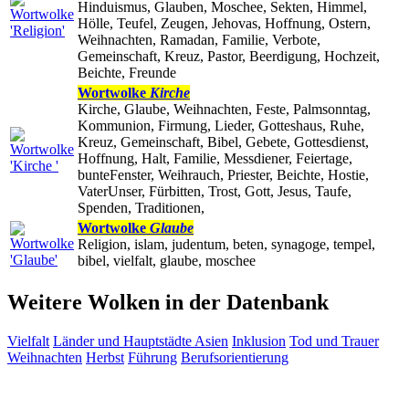
Hinduismus, Glauben, Moschee, Sekten, Himmel,
Hölle, Teufel, Zeugen, Jehovas, Hoffnung, Ostern,
Weihnachten, Ramadan, Familie, Verbote,
Gemeinschaft, Kreuz, Pastor, Beerdigung, Hochzeit,
Beichte, Freunde
Wortwolke
Kirche
Kirche, Glaube, Weihnachten, Feste, Palmsonntag,
Kommunion, Firmung, Lieder, Gotteshaus, Ruhe,
Kreuz, Gemeinschaft, Bibel, Gebete, Gottesdienst,
Hoffnung, Halt, Familie, Messdiener, Feiertage,
bunteFenster, Weihrauch, Priester, Beichte, Hostie,
VaterUnser, Fürbitten, Trost, Gott, Jesus, Taufe,
Spenden, Traditionen,
Wortwolke
Glaube
Religion, islam, judentum, beten, synagoge, tempel,
bibel, vielfalt, glaube, moschee
Weitere Wolken in der Datenbank
Vielfalt
Länder und Hauptstädte Asien
Inklusion
Tod und Trauer
Weihnachten
Herbst
Führung
Berufsorientierung