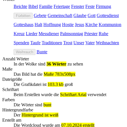
Beichte
Bibel
Familie
Feiertage
Fenster
Feste
Firmung
Gebete
Gemeinschaft
Glaube
Gott
Gottesdienst
Fürbitten
Gotteshaus
Halt
Hoffnung
Hostie
Jesus
Kirche
Kommunion
Kreuz
Lieder
Messdiener
Palmsonntag
Priester
Ruhe
Spenden
Taufe
Traditionen
Trost
Unser
Vater
Weihnachten
Bunte
Weihrauch
Anzahl Wörter
In der Wolke sind
36 Wörter
zu sehen
Maße
Das Bild hat die
Maße 783x508px
Dateigröße
Die Grafikdatei ist
103.3 kb
groß
Schriftart
Beim Erstellen wurde die
Schriftart Arial
verwendet
Farben
Die Wörter sind
bunt
Hintergrundfarbe
Der
Hintergrund ist weiß
Erstellt am
Die Wordcloud wurde am
07.10.2024 erstellt