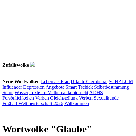
Zufallswolke
Neue Wortwolken
Leben als Frau
Urlaub
Elternbeirat
SCHALOM
Influencer
Depression
Angebote
Smart
Tschick
Selbstbestimmung
Sinne
Wasser
Texte im Mathematikunterricht
ADHS
Persönlichkeiten
Verben
Gleichstellung
Verben
Sexualkunde
Fußball-Weltmeisterschaft 2026
Willkommen
Wortwolke "Glaube"