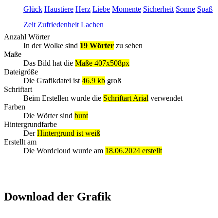
Glück
Haustiere
Herz
Liebe
Momente
Sicherheit
Sonne
Spaß
Zeit
Zufriedenheit
Lachen
Anzahl Wörter
In der Wolke sind
19 Wörter
zu sehen
Maße
Das Bild hat die
Maße 407x508px
Dateigröße
Die Grafikdatei ist
46.9 kb
groß
Schriftart
Beim Erstellen wurde die
Schriftart Arial
verwendet
Farben
Die Wörter sind
bunt
Hintergrundfarbe
Der
Hintergrund ist weiß
Erstellt am
Die Wordcloud wurde am
18.06.2024 erstellt
Download der Grafik