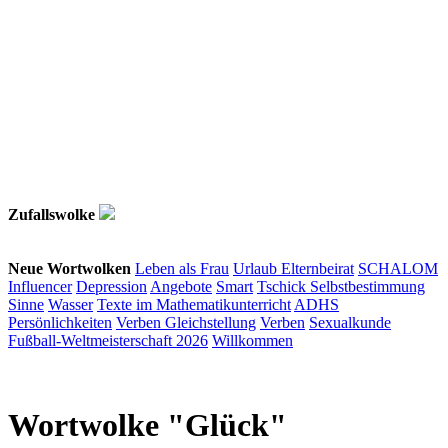
Zufallswolke
Neue Wortwolken
Leben als Frau
Urlaub
Elternbeirat
SCHALOM
Influencer
Depression
Angebote
Smart
Tschick
Selbstbestimmung
Sinne
Wasser
Texte im Mathematikunterricht
ADHS
Persönlichkeiten
Verben
Gleichstellung
Verben
Sexualkunde
Fußball-Weltmeisterschaft 2026
Willkommen
Wortwolke "Glück"