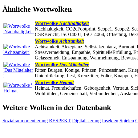
Ähnliche Wortwolken
Wortwolke
Nachhaltigkeit
Nachhaltigkeit, CO2eFootprint, Scope1, Scope2, 
CSRBericht, ISO14001, ISO14064, Offsetting, Dekar
Wortwolke
Achtsamkeit
Achtsamkeit, Akzeptanz, Selbstakzeptanz, Burnout, P
Stressvermeidung, Empathie, SpirituelleErfüllung, En
Gelassenheit, Entspannung, Wahrnehmung, Bewussts
Wortwolke
Das Mittelalter
Ritter, Burgen, Könige, Prinzen, Prinzessinnen, Kri
Unterdrückung, Pest, Kreuzritter, Folter, Knappen, H
Wortwolke
Heimat
Heimat, Freundschaften, Geborgenheit, Vertraut, Si
Wohlfühlen, Gemeinschaft, Verbundenheit, Auskenne
Weitere Wolken in der Datenbank
Sozialraumorientierung
RESPEKT
Digitalisierung
Insekten
Spielen
G