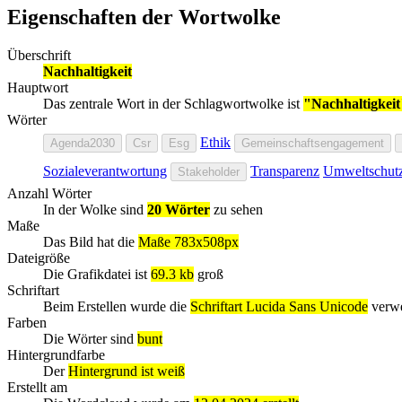
Eigenschaften der Wortwolke
Überschrift
Nachhaltigkeit
Hauptwort
Das zentrale Wort in der Schlagwortwolke ist
"Nachhaltigkeit
Wörter
Ethik
Agenda2030
Csr
Esg
Gemeinschaftsengagement
Sozialeverantwortung
Transparenz
Umweltschut
Stakeholder
Anzahl Wörter
In der Wolke sind
20 Wörter
zu sehen
Maße
Das Bild hat die
Maße 783x508px
Dateigröße
Die Grafikdatei ist
69.3 kb
groß
Schriftart
Beim Erstellen wurde die
Schriftart Lucida Sans Unicode
verw
Farben
Die Wörter sind
bunt
Hintergrundfarbe
Der
Hintergrund ist weiß
Erstellt am