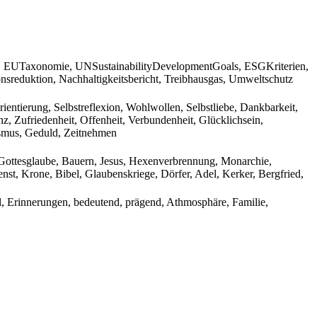
d, EUTaxonomie, UNSustainabilityDevelopmentGoals, ESGKriterien,
sreduktion, Nachhaltigkeitsbericht, Treibhausgas, Umweltschutz
ientierung, Selbstreflexion, Wohlwollen, Selbstliebe, Dankbarkeit,
z, Zufriedenheit, Offenheit, Verbundenheit, Glücklichsein,
ismus, Geduld, Zeitnehmen
, Gottesglaube, Bauern, Jesus, Hexenverbrennung, Monarchie,
nst, Krone, Bibel, Glaubenskriege, Dörfer, Adel, Kerker, Bergfried,
l, Erinnerungen, bedeutend, prägend, Athmosphäre, Familie,