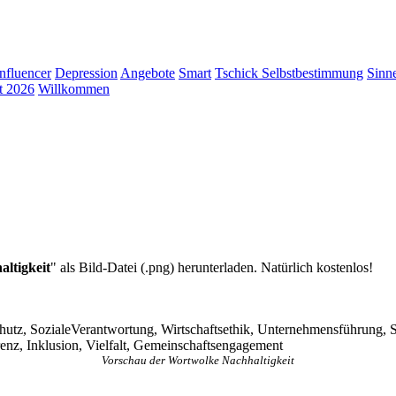
Influencer
Depression
Angebote
Smart
Tschick
Selbstbestimmung
Sinn
t 2026
Willkommen
altigkeit
" als Bild-Datei (.png) herunterladen. Natürlich kostenlos!
tz, SozialeVerantwortung, Wirtschaftsethik, Unternehmensführung, S
enz, Inklusion, Vielfalt, Gemeinschaftsengagement
Vorschau der Wortwolke Nachhaltigkeit