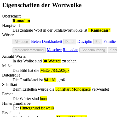
Eigenschaften der Wortwolke
Überschrift
Ramadan
Hauptwort
Das zentrale Wort in der Schlagwortwolke ist
"Ramadan"
Wörter
Beten
Dankbarkeit
Disziplin
Familie
Almosen
Dattel
Eid
Moschee
Ramadan
Morgendämmerung
Sonnenaufgang
Son
Anzahl Wörter
In der Wolke sind
30 Wörter
zu sehen
Maße
Das Bild hat die
Maße 783x508px
Dateigröße
Die Grafikdatei ist
84.1 kb
groß
Schriftart
Beim Erstellen wurde die
Schriftart Monospace
verwendet
Farben
Die Wörter sind
bunt
Hintergrundfarbe
Der
Hintergrund ist weiß
Erstellt am