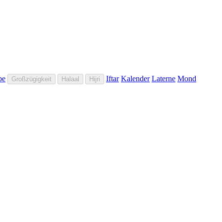
be
Iftar
Kalender
Laterne
Mond
Großzügigkeit
Halaal
Hijri