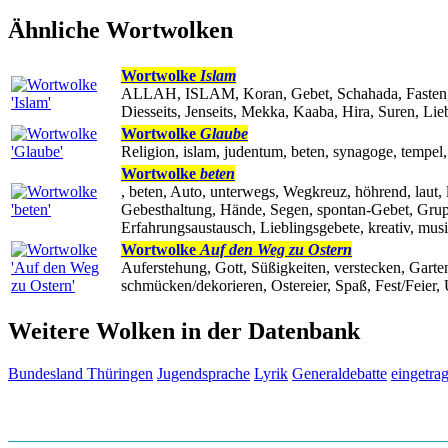
Ähnliche Wortwolken
Wortwolke
Islam
ALLAH, ISLAM, Koran, Gebet, Schahada, Fasten, A
Diesseits, Jenseits, Mekka, Kaaba, Hira, Suren,
Wortwolke
Glaube
Religion, islam, judentum, beten, synagoge, tempel, 
Wortwolke
beten
, beten, Auto, unterwegs, Wegkreuz, höhrend, laut, 
Gebesthaltung, Hände, Segen, spontan-Gebet, Gruppe
Erfahrungsaustausch, Lieblingsgebete, kreativ, musi
Wortwolke
Auf den Weg zu Ostern
Auferstehung, Gott, Süßigkeiten, verstecken, Gart
schmücken/dekorieren, Ostereier, Spaß, Fest/Feier, 
Weitere Wolken in der Datenbank
Bundesland Thüringen
Jugendsprache
Lyrik
Generaldebatte
eingetra