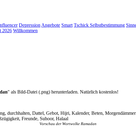
Influencer
Depression
Angebote
Smart
Tschick
Selbstbestimmung
Sinn
t 2026
Willkommen
dan
" als Bild-Datei (.png) herunterladen. Natürlich kostenlos!
, durchhalten, Dattel, Gebot, Hijri, Kalender, Beten, Morgendämmeru
ßzügigkeit, Freunde, Suhoor, Halaal
Vorschau der Wortwolke Ramadan