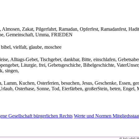
lmosen, Zakat, Pilgerfahrt, Ramadan, Opferfest, Ramadanfest, Hadit
 Liebe, Gemeinschaft, Umma, FRIEDEN
bibel, vielfalt, glaube, moschee
leise, Alltags-Gebet, Tischgebet, dankbar, Bitte, einschlafen, Gebetsab
ngebet, Liturgie, frei, Gebetsgeschiche, Bibelgeschichte, VaterUnser,
k, singen,
en, Lamm, Kuchen, Osterferien, besuchen, Jesus, Geschenke, Essen, ge
Urlaub, Osterhase, Sonne, Tod, Eierfärben, großerStein, beten, Engel, 
gene Gesellschaft bürgerlichen Rechts
Werte und Normen
Mitgliedssta