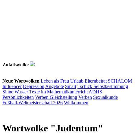
Zufallswolke
Neue Wortwolken
Leben als Frau
Urlaub
Elternbeirat
SCHALOM
Influencer
Depression
Angebote
Smart
Tschick
Selbstbestimmung
Sinne
Wasser
Texte im Mathematikunterricht
ADHS
Persönlichkeiten
Verben
Gleichstellung
Verben
Sexualkunde
Fußball-Weltmeisterschaft 2026
Willkommen
Wortwolke "Judentum"