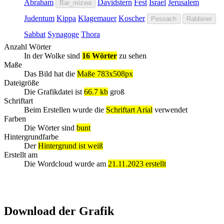
Abraham
Davidstern
Fest
Israel
Jerusalem
Bar_mizwa
Judentum
Kippa
Klagemauer
Koscher
Pessach
Rabbiner
Sabbat
Synagoge
Thora
Anzahl Wörter
In der Wolke sind
16 Wörter
zu sehen
Maße
Das Bild hat die
Maße 783x508px
Dateigröße
Die Grafikdatei ist
66.7 kb
groß
Schriftart
Beim Erstellen wurde die
Schriftart Arial
verwendet
Farben
Die Wörter sind
bunt
Hintergrundfarbe
Der
Hintergrund ist weiß
Erstellt am
Die Wordcloud wurde am
21.11.2023 erstellt
Download der Grafik