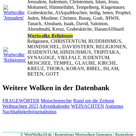
Jerusalem, Judentum, Christentum, Islam, Jesus,
Mohamed, Himmelfahrt, Tempelberg, Klagemauer,
Grabeskirche, AlAqsaMoschee, heilig, beten, Prophet,
Juden, Muslime, Christen, Buraq, Grab, JHWH,
Tanach, Abraham, Isaak, David, Salomon,
Abendmahl, Kreuz, Grabeskirche, HaramAlSharif
Wortwolke
Religionen
Religionen, CHRISTENTUM, BUDDHISMUS,
MONDSICHEL, DAVIDSTERN, RELIGIONEN,
JESIDENTUM, HINDUISMUS, TRIPITAKA,
SYNAGOGE, VIELFALT, JUDENTUM,
MOSCHEE, TEMPEL, GLAUBE, KIRCHE,
KREUZ, THORA, KORAN, BIBEL, ISLAM,
BETEN, GOTT
Weitere Wolken in der Datenbank
FRAGEWÖRTER
Menschenrechte
Rund um die Zeitung
Weihnachten 2023
Adventkalender
WEINACHTEN
Autismus
Nachhaltigkeitsjournalismus
© WortWolke24.de | Kostenloser Wortwolken-Generator / Kostenlose