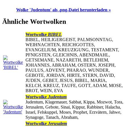
Wolke 'Judentum' als .png-Datei herunterladen »
Ähnliche Wortwolken
Wortwolke
BIBEL
BIBEL, HEILIGERGEIST, PALMSONNTAG,
WEIHNACHTEN, REICHGOTTES,
EVANGELIUM, KREUZIGUNG, TESTAMENT,
PFNIGSTEN, GLEICHNIS, ABENDMAHL,
GETSEMANE, NAZARETH, BETLEHEM,
JOHANNES, ABRAHAM, OSTERN, JOSEPH,
PAULUS, ADVENT, PHARAO, WUNDER,
GEBOTE, JORDAN, HIRTE, STERN, DAVID,
JUDEN, GEBET, JESUS, BIBEL, MARIA,
KELCH, KREUZ, TAUFE, GOTT, ADAM, MOSE,
BROT, WEIN, EVA
Wortwolke
Judentum
Judentum, Klagemauer, Sabbat, Kippa, Mozwot, Tora,
Jerusalem, Gebote, Sinai, Kippur, Rabbiner, Halacha,
Israel, Felskuppel, Moses, Prophet, Erzvätern, Jahwe,
Synagoge, Tanach, Abraham,
Wortwolke
Jerusalem