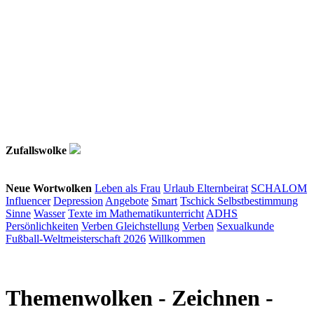
Zufallswolke
Neue Wortwolken
Leben als Frau
Urlaub
Elternbeirat
SCHALOM
Influencer
Depression
Angebote
Smart
Tschick
Selbstbestimmung
Sinne
Wasser
Texte im Mathematikunterricht
ADHS
Persönlichkeiten
Verben
Gleichstellung
Verben
Sexualkunde
Fußball-Weltmeisterschaft 2026
Willkommen
Themenwolken
- Zeichnen -