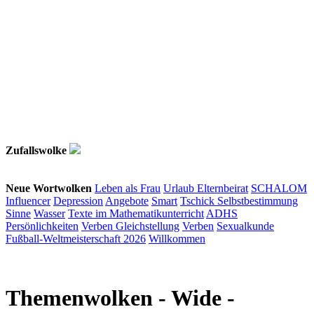
Zufallswolke
Neue Wortwolken
Leben als Frau
Urlaub
Elternbeirat
SCHALOM
Influencer
Depression
Angebote
Smart
Tschick
Selbstbestimmung
Sinne
Wasser
Texte im Mathematikunterricht
ADHS
Persönlichkeiten
Verben
Gleichstellung
Verben
Sexualkunde
Fußball-Weltmeisterschaft 2026
Willkommen
Themenwolken
- Wide -