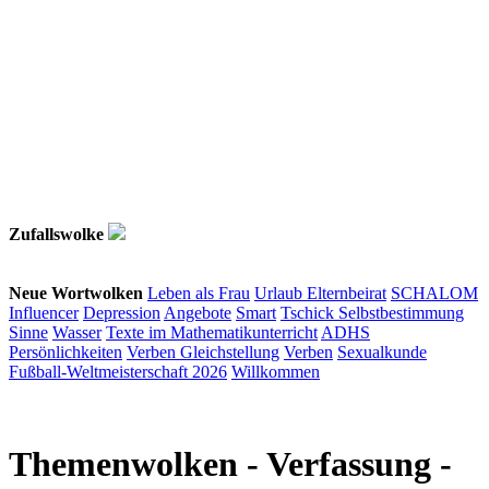
Zufallswolke
Neue Wortwolken
Leben als Frau
Urlaub
Elternbeirat
SCHALOM
Influencer
Depression
Angebote
Smart
Tschick
Selbstbestimmung
Sinne
Wasser
Texte im Mathematikunterricht
ADHS
Persönlichkeiten
Verben
Gleichstellung
Verben
Sexualkunde
Fußball-Weltmeisterschaft 2026
Willkommen
Themenwolken
- Verfassung -