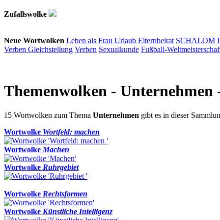
Zufallswolke
Neue Wortwolken
Leben als Frau
Urlaub
Elternbeirat
SCHALOM
Verben
Gleichstellung
Verben
Sexualkunde
Fußball-Weltmeisterschaf
Themenwolken
- Unternehmen 
15 Wortwolken zum Thema
Unternehmen
gibt es in dieser Samml
Wortwolke
Wortfeld: machen
Wortwolke
Machen
Wortwolke
Ruhrgebiet
Wortwolke
Rechtsformen
Wortwolke
Künstliche Intelligenz