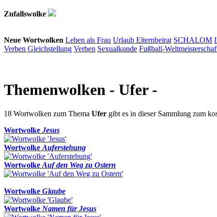
Zufallswolke
Neue Wortwolken
Leben als Frau
Urlaub
Elternbeirat
SCHALOM
Verben
Gleichstellung
Verben
Sexualkunde
Fußball-Weltmeisterschaf
Themenwolken
- Ufer -
18 Wortwolken zum Thema
Ufer
gibt es in dieser Sammlung zum k
Wortwolke
Jesus
Wortwolke
Auferstehung
Wortwolke
Auf den Weg zu Ostern
Wortwolke
Glaube
Wortwolke
Namen für Jesus