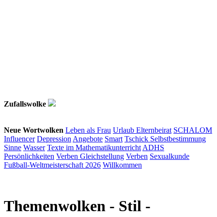
Zufallswolke
Neue Wortwolken
Leben als Frau
Urlaub
Elternbeirat
SCHALOM
Influencer
Depression
Angebote
Smart
Tschick
Selbstbestimmung
Sinne
Wasser
Texte im Mathematikunterricht
ADHS
Persönlichkeiten
Verben
Gleichstellung
Verben
Sexualkunde
Fußball-Weltmeisterschaft 2026
Willkommen
Themenwolken
- Stil -