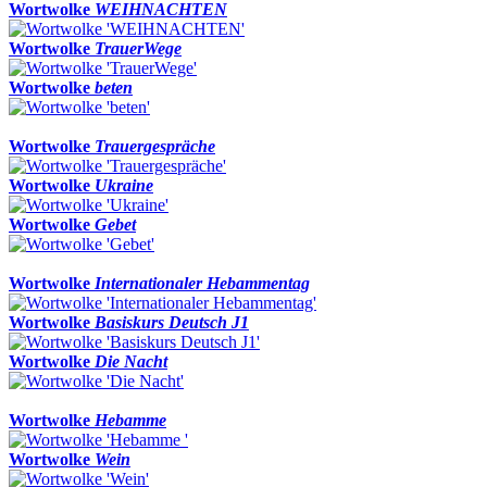
Wortwolke
WEIHNACHTEN
Wortwolke
TrauerWege
Wortwolke
beten
Wortwolke
Trauergespräche
Wortwolke
Ukraine
Wortwolke
Gebet
Wortwolke
Internationaler Hebammentag
Wortwolke
Basiskurs Deutsch J1
Wortwolke
Die Nacht
Wortwolke
Hebamme
Wortwolke
Wein