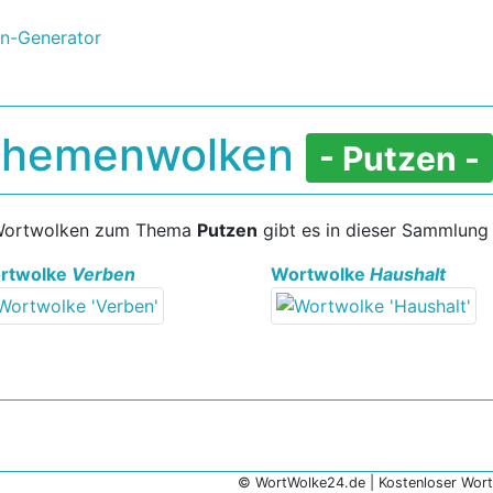
Themenwolken
- Putzen -
Wortwolken zum Thema
Putzen
gibt es in dieser Sammlun
rtwolke
Verben
Wortwolke
Haushalt
© WortWolke24.de | Kostenloser Wor