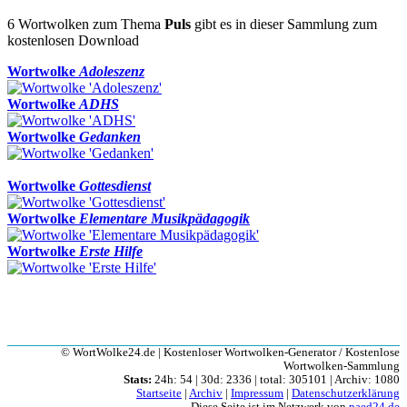
6 Wortwolken zum Thema
Puls
gibt es in dieser Sammlung zum
kostenlosen Download
Wortwolke
Adoleszenz
Wortwolke
ADHS
Wortwolke
Gedanken
Wortwolke
Gottesdienst
Wortwolke
Elementare Musikpädagogik
Wortwolke
Erste Hilfe
© WortWolke24.de | Kostenloser Wortwolken-Generator / Kostenlose
Wortwolken-Sammlung
Stats:
24h: 54 | 30d: 2336 | total: 305101 | Archiv: 1080
Startseite
|
Archiv
|
Impressum
|
Datenschutzerklärung
Diese Seite ist im Netzwerk von
paed24.de