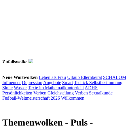
Zufallswolke
Neue Wortwolken
Leben als Frau
Urlaub
Elternbeirat
SCHALOM
Influencer
Depression
Angebote
Smart
Tschick
Selbstbestimmung
Sinne
Wasser
Texte im Mathematikunterricht
ADHS
Persönlichkeiten
Verben
Gleichstellung
Verben
Sexualkunde
Fußball-Weltmeisterschaft 2026
Willkommen
Themenwolken
- Puls -