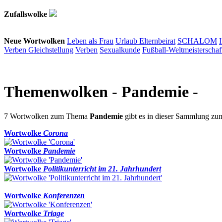
Zufallswolke
Neue Wortwolken
Leben als Frau
Urlaub
Elternbeirat
SCHALOM
Verben
Gleichstellung
Verben
Sexualkunde
Fußball-Weltmeisterschaf
Themenwolken
- Pandemie -
7 Wortwolken zum Thema
Pandemie
gibt es in dieser Sammlung z
Wortwolke
Corona
Wortwolke
Pandemie
Wortwolke
Politikunterricht im 21. Jahrhundert
Wortwolke
Konferenzen
Wortwolke
Triage