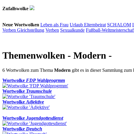
Zufallswolke
Neue Wortwolken
Leben als Frau
Urlaub
Elternbeirat
SCHALOM
Verben
Gleichstellung
Verben
Sexualkunde
Fußball-Weltmeisterschaf
Themenwolken
- Modern -
6 Wortwolken zum Thema
Modern
gibt es in dieser Sammlung zum
Wortwolke
FDP Wahlprogrmm
Wortwolke
Traumschule
Wortwolke
Adjektive
Wortwolke
Jugendgottesdienst
Wortwolke
Deutsch